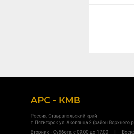
АРС - КМВ
Россия, Ставрапольский край
г. Пятигорск ул. Акопянца 2 (район Верхнего 
Вторник - Суббота: с 09:00 до 17:00 | Воскре