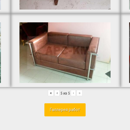
«
‹
›
»
5
из
5
Галлерея работ