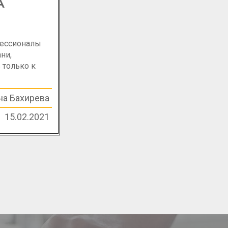
А
фессионалы
ни,
 только к
на Бахирева
15.02.2021