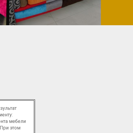
 ОФИСНОЙ И МЯГКОЙ МЕБЕЛИ
ПРОИЗВОДИМ МЯГКУЮ МЕБЕЛ
и.
 обойдется 50% дешевле, чем покупка новой мягкой мебел
по вашим критериям и для ваших нужд
езультат
иенту:
онта мебели
При этом