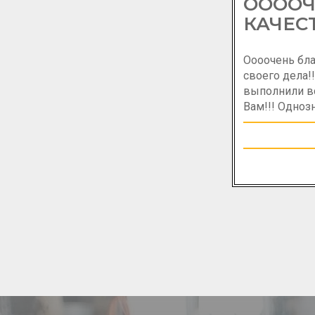
ООООЧ
КАЧЕС
Оооочень бла
своего дела!
выполнили вс
Вам!!! Одноз